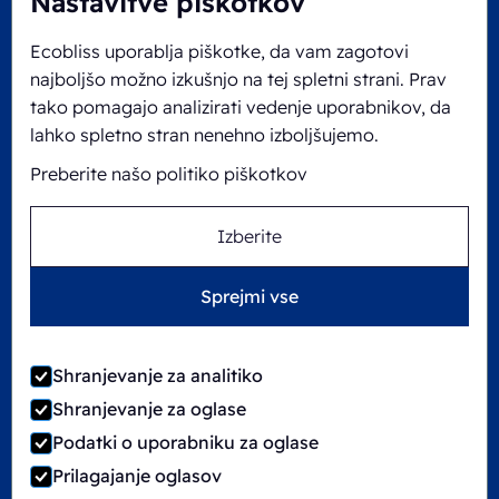
Nastavitve piškotkov
Izbira stroja
Ecobliss uporablja piškotke, da vam zagotovi
najboljšo možno izkušnjo na tej spletni strani. Prav
Naši strokovnjaki vam pomagajo izbrati
tako pomagajo analizirati vedenje uporabnikov, da
idealen blister stroj in konfiguracijo,
lahko spletno stran nenehno izboljšujemo.
prilagojena vašemu izdelku, načinu
pakiranja in zahtevani zmogljivosti.
Preberite našo politiko piškotkov
Izberite
Sprejmi vse
Integracija v proces
Shranjevanje za analitiko
Shranjevanje za oglase
Naše blister stroje in pakirne komponente
Podatki o uporabniku za oglase
brezhibno povežemo v poenostavljeno,
Prilagajanje oglasov
visokozmogljivo pakirno linijo.