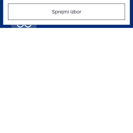
Sprejmi izbor
Trajna podpora
Naša predana ekipa nudi strokovno
svetovanje in tehnično podporo skozi
celoten življenjski cikel vaše opreme.