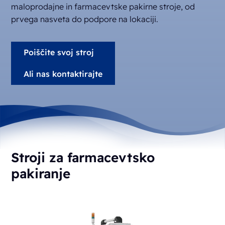
maloprodajne in farmacevtske pakirne stroje, od
prvega nasveta do podpore na lokaciji.
Poiščite svoj stroj
Ali nas kontaktirajte
Stroji za farmacevtsko
pakiranje