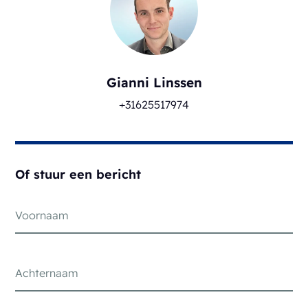
Gianni Linssen
+31625517974
Of stuur een bericht