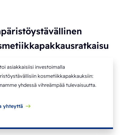
päristöystävällinen
smetiikkapakkausratkaisu
toi asiakkaisiisi investoimalla
istöystävällisiin kosmetiikkapakkauksiin:
namme yhdessä vihreämpää tulevaisuutta.
a yhteyttä