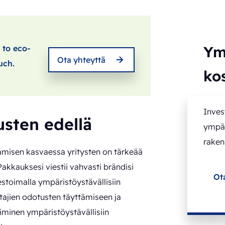
Ym
 to eco-
Ota yhteyttä
uch.
ko
Inves
usten edellä
ympär
raken
amisen kasvaessa yritysten on tärkeää
kkauksesi viestii vahvasti brändisi
Ot
estoimalla ympäristöystävällisiin
tajien odotusten täyttämiseen ja
minen ympäristöystävällisiin