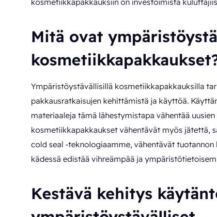
kosmetiikkapakkauksiin on investoimista kuluttajiis
Mitä ovat ympäristöystä
kosmetiikkapakkaukset
Ympäristöystävällisillä kosmetiikkapakkauksilla ta
pakkausratkaisujen kehittämistä ja käyttöä. Käyttäm
materiaaleja tämä lähestymistapa vähentää uusien r
kosmetiikkapakkaukset vähentävät myös jätettä, sä
cold seal -teknologiaamme, vähentävät tuotannon 
kädessä edistää vihreämpää ja ympäristötietoisemp
Kestävä kehitys käytänt
ympäristöystävälliset