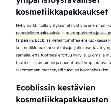
kosmetiikkapakkaukset
Nykymarkkinoilla yritykset etsivät yhä enemmän k
paperiblisterpakkauksia
ja
muotopuristettuja sellu
tarpeisiin. Ecobliss Retail toimittaa ensiluokkaisia
kosmetiikkapakkausratkaisuja, jotka asettavat ympä
samalla, että tuotteesi erottuu hyllyllä. Luomalla mu
tuotteesi asemointiin ja noudattavat ympäristöystä
rakentamaan menestystä tukevan kokonaisuuden.
Ecoblissin kestävien
kosmetiikkapakkausten