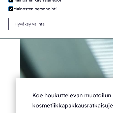
Mainosten käyttäjätiedot
Mainosten personointi
Hyväksy valinta
Koe houkuttelevan muotoilun 
kosmetiikkapakkausratkaisuj