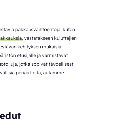
estäviä pakkausvaihtoehtoja, kuten
pakkauksia
, vastatakseen kuluttajien
 kestävän kehityksen mukaisia
ristön etusijalle ja varmistavat
otoiluja, jotka sopivat täydellisesti
vällisiä periaatteita, autamme
 edut