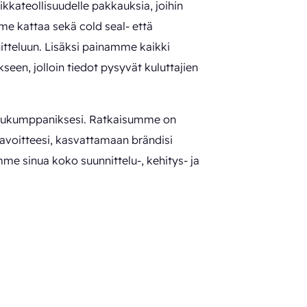
kkateollisuudelle pakkauksia, joihin
mme kattaa sekä cold seal- että
tteluun. Lisäksi painamme kaikki
en, jolloin tiedot pysyvät kuluttajien
aisukumppaniksesi. Ratkaisumme on
avoitteesi, kasvattamaan brändisi
mme sinua koko suunnittelu-, kehitys- ja