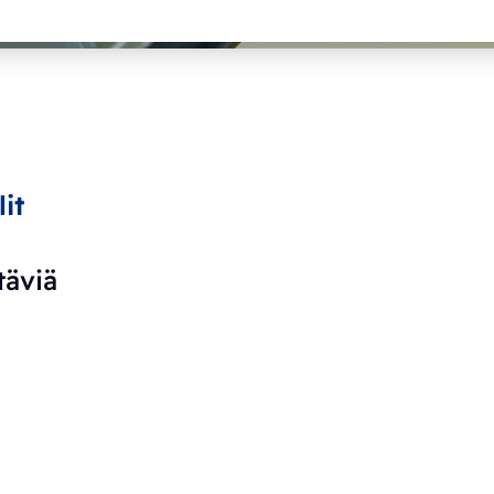
it
äviä