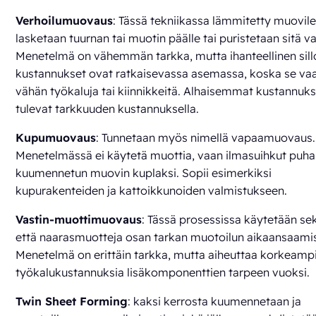
Verhoilumuovaus
: Tässä tekniikassa lämmitetty muovil
lasketaan tuurnan tai muotin päälle tai puristetaan sitä v
Menetelmä on vähemmän tarkka, mutta ihanteellinen sill
kustannukset ovat ratkaisevassa asemassa, koska se vaa
vähän työkaluja tai kiinnikkeitä. Alhaisemmat kustannuk
tulevat tarkkuuden kustannuksella.
Kupumuovaus
: Tunnetaan myös nimellä vapaamuovaus.
Menetelmässä ei käytetä muottia, vaan ilmasuihkut puha
kuumennetun muovin kuplaksi. Sopii esimerkiksi
kupurakenteiden ja kattoikkunoiden valmistukseen.
Vastin-muottimuovaus
: Tässä prosessissa käytetään se
että naarasmuotteja osan tarkan muotoilun aikaansaamis
Menetelmä on erittäin tarkka, mutta aiheuttaa korkeamp
työkalukustannuksia lisäkomponenttien tarpeen vuoksi.
Twin Sheet Forming
: kaksi kerrosta kuumennetaan ja