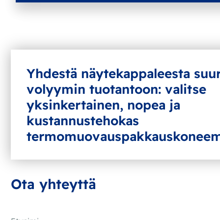
Yhdestä näytekappaleesta suu
volyymin tuotantoon: valitse
yksinkertainen, nopea ja
kustannustehokas
termomuovauspakkauskonee
Ota yhteyttä