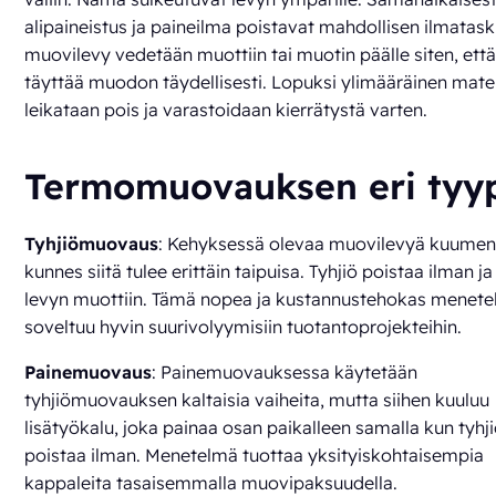
alipaineistus ja paineilma poistavat mahdollisen ilmatask
muovilevy vedetään muottiin tai muotin päälle siten, että
täyttää muodon täydellisesti. Lopuksi ylimääräinen mater
leikataan pois ja varastoidaan kierrätystä varten.
Termomuovauksen eri tyyp
Tyhjiömuovaus
: Kehyksessä olevaa muovilevyä kuumen
kunnes siitä tulee erittäin taipuisa. Tyhjiö poistaa ilman j
levyn muottiin. Tämä nopea ja kustannustehokas menet
soveltuu hyvin suurivolyymisiin tuotantoprojekteihin.
Painemuovaus
: Painemuovauksessa käytetään
tyhjiömuovauksen kaltaisia vaiheita, mutta siihen kuuluu
lisätyökalu, joka painaa osan paikalleen samalla kun tyhj
poistaa ilman. Menetelmä tuottaa yksityiskohtaisempia
kappaleita tasaisemmalla muovipaksuudella.