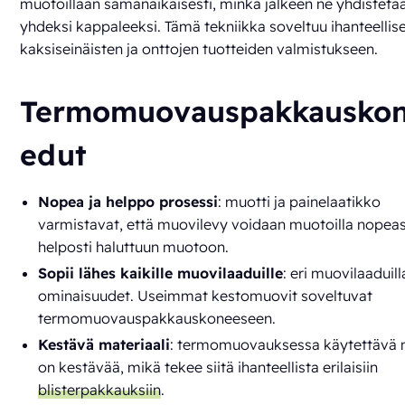
muotoillaan samanaikaisesti, minkä jälkeen ne yhdistetä
yhdeksi kappaleeksi. Tämä tekniikka soveltuu ihanteellise
kaksiseinäisten ja onttojen tuotteiden valmistukseen.
Termomuovauspakkausko
edut
Nopea ja helppo prosessi
: muotti ja painelaatikko
varmistavat, että muovilevy voidaan muotoilla nopeast
helposti haluttuun muotoon.
Sopii lähes kaikille muovilaaduille
: eri muovilaaduill
ominaisuudet. Useimmat kestomuovit soveltuvat
termomuovauspakkauskoneeseen.
Kestävä materiaali
: termomuovauksessa käytettävä
on kestävää, mikä tekee siitä ihanteellista erilaisiin
blisterpakkauksiin
.