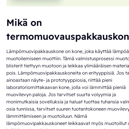
Mikä on
termomuovauspakkauskon
Lämpömuovipakkauskone on kone, joka käyttää lämpö
muotoilemiseen muottiin. Tämä valmistusprosessi muoto
blisterit tiettyyn muotoon ja leikkaa ylimääräisen materia
pois. Lämpömuovipakkauskoneita on erityyppisiä. Jos ta
ainoastaan näyte- ja prototyyppiosia, riittää pieni
laboratoriomittakaavan kone, jolla voi lämmittää pieniä
muovilevyn paloja. Jos tarvitset suurta volyymia ja
monimutkaisia sovelluksia ja haluat tuottaa tuhansia valm
osia tunnissa, tarvitset suuren tuotantokoneen muovilev
lämmittämiseen ja muotoiluun. Nämä
lämpömuovipakkauskoneet leikkaavat myös muotoillut o