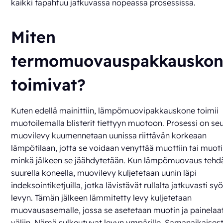
kaikki tapahtuu jatkuvassa nopeassa prosessissa.
Miten
termomuovauspakkauskon
toimivat?
Kuten edellä mainittiin, lämpömuovipakkauskone toimii
muotoilemalla blisterit tiettyyn muotoon. Prosessi on se
muovilevy kuumennetaan uunissa riittävän korkeaan
lämpötilaan, jotta se voidaan venyttää muottiin tai muoti
minkä jälkeen se jäähdytetään. Kun lämpömuovaus tehd
suurella koneella, muovilevy kuljetetaan uunin läpi
indeksointiketjuilla, jotka lävistävät rullalta jatkuvasti s
levyn. Tämän jälkeen lämmitetty levy kuljetetaan
muovausasemalle, jossa se asetetaan muotin ja painelaa
väliin. Nämä sulkeutuvat levyn ympärille. Samanaikaisest