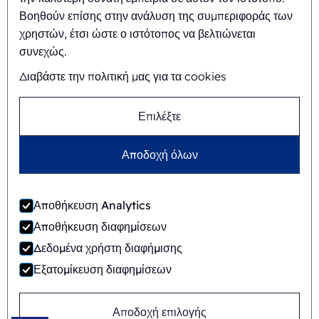
Φιλική προς το περιβάλλον
Βοηθούν επίσης στην ανάλυση της συμπεριφοράς των
συσκευασία καλλυντικών
χρηστών, έτσι ώστε ο ιστότοπος να βελτιώνεται
Χάρτινη συσκευασία blister
συνεχώς.
Μορφοποιημένη συσκευασία
Διαβάστε την πολιτική μας για τα cookies
χαρτοπολτού
Blister συσκευασία
Blister μηχανές συσκευασίας
Επιλέξτε
Αποδοχή όλων
©
2026
Ecobliss Packaging Group ·
Γενικοί όροι και
Αποθήκευση Analytics
προϋποθέσεις
Αποθήκευση διαφημίσεων
Δεδομένα χρήστη διαφήμισης
Εξατομίκευση διαφημίσεων
Ιστοσελίδα από
Merkmotief
Αποδοχή επιλογής