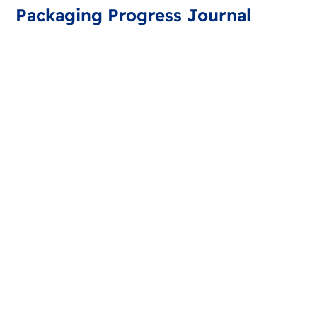
Packaging Progress Journal
Εγγραφείτε για το περιοδικό συσκευασίας, που σας
προσφέρει τις τελευταίες εξελίξεις και συμβουλές. Κάθε
μήνα θα λαμβάνετε μια ενημέρωση.
Μηχανές συσκευασίας
φαρμάκων