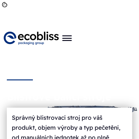
Blistrové balicí stroje
Správný blistrovací stroj pro váš
produkt, objem výroby a typ pečetění,
od manuálních jednotek až po plně