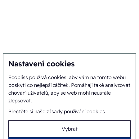
6101 XJ Echt, Nizozemsko
+31 475 390 550
Stroj na balení léků
Ecobliss je držitelem
Stroj na balení tablet
certifikace FSC® s licenčním
Balicí stroj
číslem C194323
Nastavení cookies
Blistrový zatavovací stroj
Sledujte nás na
Automatizace balení
Clamshelové obaly
Ecobliss používá cookies, aby vám na tomto webu
Termoformovací balicí stroj
poskytl co nejlepší zážitek. Pomáhají také analyzovat
Ekologické kosmetické
chování uživatelů, aby se web mohl neustále
obaly
zlepšovat.
Papírové blistrové obaly
Přečtěte si naše zásady používání cookies
obal z lisované buničiny
Blistrové balení
Blistrové balicí stroje
Vybrat