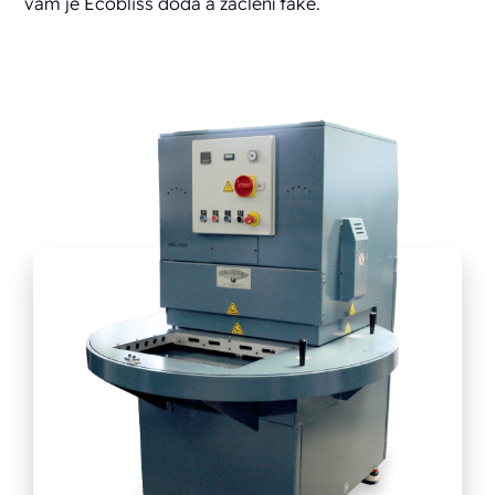
vám je Ecobliss dodá a začlení také.